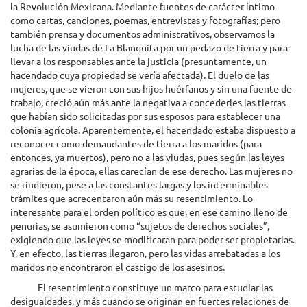
la Revolución Mexicana. Mediante fuentes de carácter íntimo
como cartas, canciones, poemas, entrevistas y fotografías; pero
también prensa y documentos administrativos, observamos la
lucha de las viudas de La Blanquita por un pedazo de tierra y para
llevar a los responsables ante la justicia (presuntamente, un
hacendado cuya propiedad se vería afectada). El duelo de las
mujeres, que se vieron con sus hijos huérfanos y sin una fuente de
trabajo, creció aún más ante la negativa a concederles las tierras
que habían sido solicitadas por sus esposos para establecer una
colonia agrícola. Aparentemente, el hacendado estaba dispuesto a
reconocer como demandantes de tierra a los maridos (para
entonces, ya muertos), pero no a las viudas, pues según las leyes
agrarias de la época, ellas carecían de ese derecho. Las mujeres no
se rindieron, pese a las constantes largas y los interminables
trámites que acrecentaron aún más su resentimiento. Lo
interesante para el orden político es que, en ese camino lleno de
penurias, se asumieron como “sujetos de derechos sociales”,
exigiendo que las leyes se modificaran para poder ser propietarias.
Y, en efecto, las tierras llegaron, pero las vidas arrebatadas a los
maridos no encontraron el castigo de los asesinos.
El resentimiento constituye un marco para estudiar las
desigualdades, y más cuando se originan en fuertes relaciones de