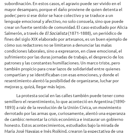
subordinación. En estos casos, el agravio puede ser vivido en el
mayor desamparo, porque el daño proviene de quien detenta el
poder; pero si ese dolor se hace colectivo y se traduce a un
lenguaje emocional y afectivo, no solo consuela, sino que puede
crear un fuerte sentido de comunidad. El caso estudiado por Alicia
Salmerón, a través de
El Socialista
(1871-1888), un periódico de
fines del siglo XIX elaborado por artesanos, es un buen ejemplo de
cómo sus redactores no se limitaron a denunciar las malas
condiciones laborales, sino a expresaron, en clave emocional, el
sufrimiento por las duras jornadas de trabajo, el desprecio de los
patrones y las constantes humillaciones. Un marco triste, pero
también propicio para crear lazos de solidaridad entre quienes
compartían y se identificaban con esas emociones, y donde el
resentimiento alentó la posibilidad de organizarse, luchar por
mejoras y, quizá, llegar más lejos.
La protesta social en las calles también puede tener como
semillero el resentimiento, lo que aconteció en Argentina (1890-
1893) a raíz de la revolución de la Unión Cívica, un movimiento
derrotado por las armas que, curiosamente, alentó una esperanza
de cambio: remontar la crisis económica e instaurar un gobierno
honesto. Estos acontecimientos, estudiados bajo la mirada de
María José Navajas e Inés Rojkind, crearon la expectativa de una