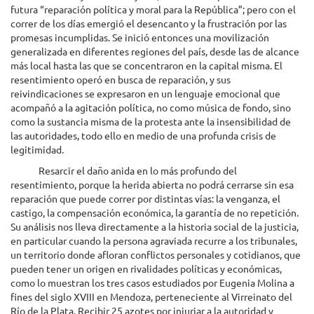
futura “reparación política y moral para la República”; pero con el
correr de los días emergió el desencanto y la frustración por las
promesas incumplidas. Se inició entonces una movilización
generalizada en diferentes regiones del país, desde las de alcance
más local hasta las que se concentraron en la capital misma. El
resentimiento operó en busca de reparación, y sus
reivindicaciones se expresaron en un lenguaje emocional que
acompañó a la agitación política, no como música de fondo, sino
como la sustancia misma de la protesta ante la insensibilidad de
las autoridades, todo ello en medio de una profunda crisis de
legitimidad.
Resarcir el daño anida en lo más profundo del
resentimiento, porque la herida abierta no podrá cerrarse sin esa
reparación que puede correr por distintas vías: la venganza, el
castigo, la compensación económica, la garantía de no repetición.
Su análisis nos lleva directamente a la historia social de la justicia,
en particular cuando la persona agraviada recurre a los tribunales,
un territorio donde afloran conflictos personales y cotidianos, que
pueden tener un origen en rivalidades políticas y económicas,
como lo muestran los tres casos estudiados por Eugenia Molina a
fines del siglo XVIII en Mendoza, perteneciente al Virreinato del
Río de la Plata. Recibir 25 azotes por injuriar a la autoridad y