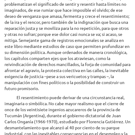
problematizan el significado de sentir y resentir hasta límites no
imaginados, de ese rumiar que hace imposible el olvido; de ese
deseo de venganza que amasa, fermenta y crece el resentimiento;
de la ira y el rencor, pero también de la indignación que busca una
reparación justa y se moviliza para la no repetición, para que otros
y otras no sufran; porque ese dolor casi nunca se va; si acaso, se
mitiga. Semejante gama de registros emocionales se analiza en
este libro mediante estudios de caso que permiten profundizar en
su dimensión política. Aunque ordenados de manera cronológica,
los capítulos comparten ejes que los atraviesan, como la
reivindicación de derechos mancillados, la forja de comunidad para
afrontar el agravio, la protesta colectiva en las calles, la inevitable
exigencia de justicia –pese a sus vericuetos y trampas –, la
manipulación con fines políticos o la posibilidad de construir un
futuro promisorio.
El resentimiento puede derivar de una circunstancia real,
imaginaria o simbólica. No cabe mayor realismo que el cierre de
once de los veintisiete ingenios azucareros de la provincia de
Tucumán (Argentina), durante el gobierno dictatorial de Juan
Carlos Onganía (1966-1970), estudiado por Florencia Gutiérrez. Un
desmantelamiento que alcanzó al 40 por ciento de su parque
industrial, con las inevitables consecuencias en el desempleo y la