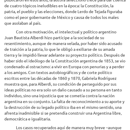
de cuatro tópicos ineludibles en la época: la Constitución, la
patria, el pueblo y las elecciones, donde Lerdo de Tejada figuraba
como el peor gobernante de México y causa de todos los males
que asolaban al país.
Con otra motivación, el intelectual y político argentino
Juan Bautista Alberdi hizo partícipe a la sociedad de su
resentimiento, aunque de manera velada, por haber sido acusado
de traición a la patria, lo que le obligó a exiliarse de su amada
tierra y le impidió llevar adelante su proyecto político. Después de
haber sido el ideólogo de la Constitución argentina de 1853, se vio
condenado al ostracismo: a vivir en Europa con penurias y a perder
a los amigos. Con textos autobiográficos y de corte político
escritos entre las décadas de 1860 y 1870, Gabriela Rodríguez
muestra que, para Alberdi, su condición de perseguido por sus
ideas políticas no era solo un daño causado a su persona en tanto
individuo, sino una injusticia que se cometía contra la nación
argentina en su conjunto. La falta de reconocimiento a su aporte y
la destrucción de su legado político iba en el mismo sentido, una
afrenta inadmisible si se pretendía construir una Argentina libre,
democrática e igualitaria.
Los casos recuperados aquí de manera muy breve –aunque