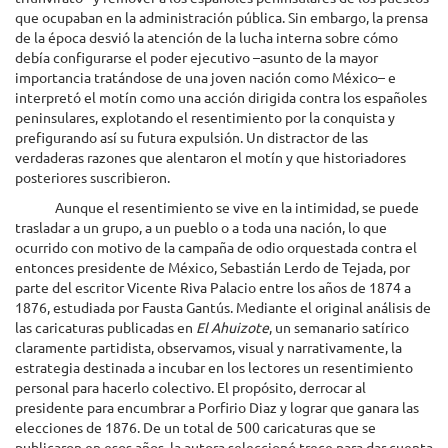
que ocupaban en la administración pública. Sin embargo, la prensa
de la época desvió la atención de la lucha interna sobre cómo
debía configurarse el poder ejecutivo –asunto de la mayor
importancia tratándose de una joven nación como México– e
interpretó el motín como una acción dirigida contra los españoles
peninsulares, explotando el resentimiento por la conquista y
prefigurando así su futura expulsión. Un distractor de las
verdaderas razones que alentaron el motín y que historiadores
posteriores suscribieron.
Aunque el resentimiento se vive en la intimidad, se puede
trasladar a un grupo, a un pueblo o a toda una nación, lo que
ocurrido con motivo de la campaña de odio orquestada contra el
entonces presidente de México, Sebastián Lerdo de Tejada, por
parte del escritor Vicente Riva Palacio entre los años de 1874 a
1876, estudiada por Fausta Gantús. Mediante el original análisis de
las caricaturas publicadas en
El Ahuizote
, un semanario satírico
claramente partidista, observamos, visual y narrativamente, la
estrategia destinada a incubar en los lectores un resentimiento
personal para hacerlo colectivo. El propósito, derrocar al
presidente para encumbrar a Porfirio Diaz y lograr que ganara las
elecciones de 1876. De un total de 500 caricaturas que se
publicaron en esos años, la autora seleccionó trece para dar cuenta