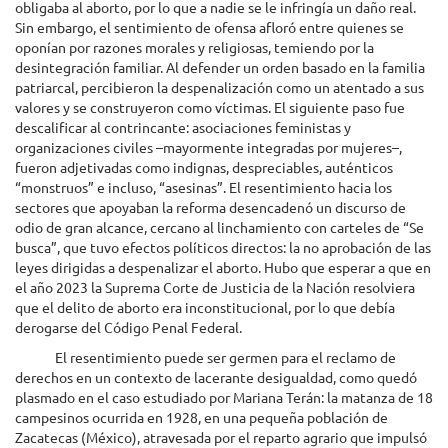
obligaba al aborto, por lo que a nadie se le infringía un daño real.
Sin embargo, el sentimiento de ofensa afloró entre quienes se
oponían por razones morales y religiosas, temiendo por la
desintegración familiar. Al defender un orden basado en la familia
patriarcal, percibieron la despenalización como un atentado a sus
valores y se construyeron como víctimas. El siguiente paso fue
descalificar al contrincante: asociaciones feministas y
organizaciones civiles –mayormente integradas por mujeres–,
fueron adjetivadas como indignas, despreciables, auténticos
“monstruos” e incluso, “asesinas”. El resentimiento hacia los
sectores que apoyaban la reforma desencadenó un discurso de
odio de gran alcance, cercano al linchamiento con carteles de “Se
busca”, que tuvo efectos políticos directos: la no aprobación de las
leyes dirigidas a despenalizar el aborto. Hubo que esperar a que en
el año 2023 la Suprema Corte de Justicia de la Nación resolviera
que el delito de aborto era inconstitucional, por lo que debía
derogarse del Código Penal Federal.
El resentimiento puede ser germen para el reclamo de
derechos en un contexto de lacerante desigualdad, como quedó
plasmado en el caso estudiado por Mariana Terán: la matanza de 18
campesinos ocurrida en 1928, en una pequeña población de
Zacatecas (México), atravesada por el reparto agrario que impulsó