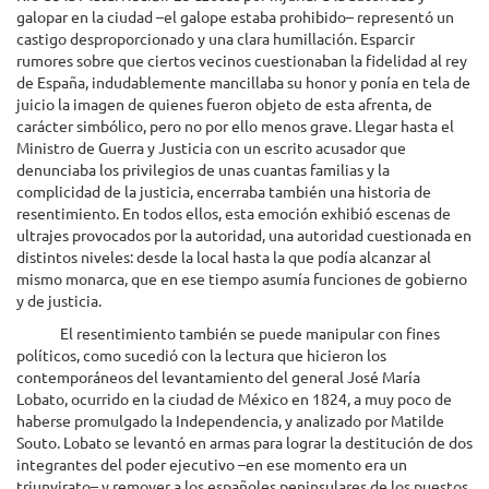
galopar en la ciudad –el galope estaba prohibido– representó un
castigo desproporcionado y una clara humillación. Esparcir
rumores sobre que ciertos vecinos cuestionaban la fidelidad al rey
de España, indudablemente mancillaba su honor y ponía en tela de
juicio la imagen de quienes fueron objeto de esta afrenta, de
carácter simbólico, pero no por ello menos grave. Llegar hasta el
Ministro de Guerra y Justicia con un escrito acusador que
denunciaba los privilegios de unas cuantas familias y la
complicidad de la justicia, encerraba también una historia de
resentimiento. En todos ellos, esta emoción exhibió escenas de
ultrajes provocados por la autoridad, una autoridad cuestionada en
distintos niveles: desde la local hasta la que podía alcanzar al
mismo monarca, que en ese tiempo asumía funciones de gobierno
y de justicia.
El resentimiento también se puede manipular con fines
políticos, como sucedió con la lectura que hicieron los
contemporáneos del levantamiento del general José María
Lobato, ocurrido en la ciudad de México en 1824, a muy poco de
haberse promulgado la Independencia, y analizado por Matilde
Souto. Lobato se levantó en armas para lograr la destitución de dos
integrantes del poder ejecutivo –en ese momento era un
triunvirato– y remover a los españoles peninsulares de los puestos