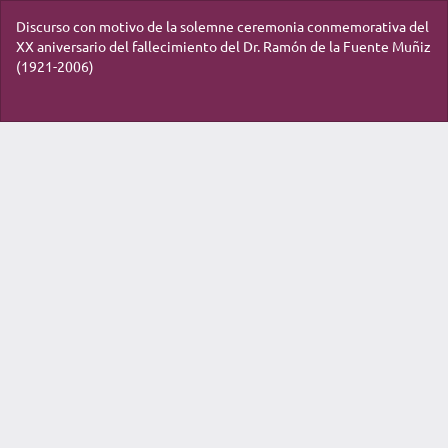
Volver
Discurso con motivo de la solemne ceremonia conmemorativa del
a
XX aniversario del fallecimiento del Dr. Ramón de la Fuente Muñiz
los
(1921-2006)
detalles
del
artículo
De
De
P