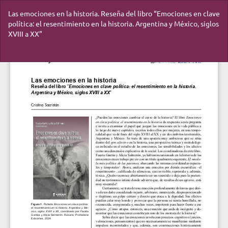
Volver
Las emociones en la historia. Reseña del libro “Emociones en clave
a
política: el resentimiento en la historia. Argentina y México, siglos
los
XVIII a XX”
detalles
del
artículo
De
De
P