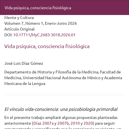
Volver
Vida psíquica, consciencia fisiológica
a
los
detalles
del
artículo