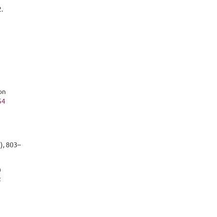
.
 on
54
), 803–
n
z