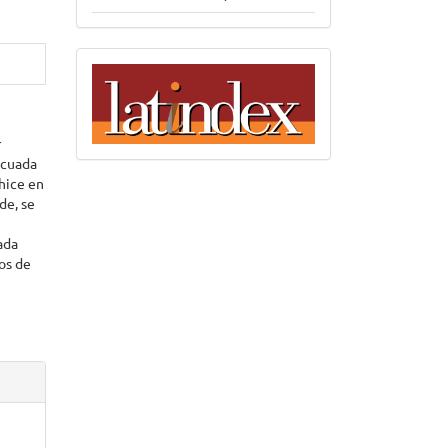
indices
r
ecuada
 hice en
de, se
ada
tos de