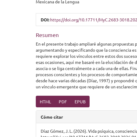
del
Mexicana de la Lengua
artículo
DOI:
https://doi.org/10.17711/MyC.2683-3018.20
Resumen
En el presente trabajo ampliaré algunas propuestas 
argumentando y especificando que la consciencia es
requiere explorar los vínculos entre estos dos sucesos
esas ocasiones, aquí me basaré en la elucidación de 
asocia o se liga centralmente a cada una de ellas. Fi
procesos conscientes y los procesos de comportami
desde hace varias décadas (Díaz, 1997) y propondré que
un vínculo emergente que requiere de un esclarecimi
HTML
PDF
EPUB
Detalles
Cómo citar
del
artículo
Díaz Gómez, J. L. (2026). Vida psíquica, consciencia