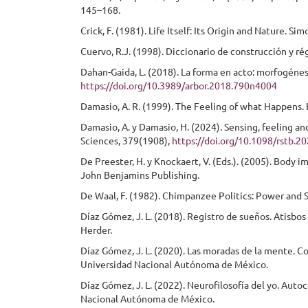
145–168.
Crick, F. (1981). Life Itself: Its Origin and Nature. Si
Cuervo, R.J. (1998). Diccionario de construcción y ré
Dahan-Gaida, L. (2018). La forma en acto: morfogénesi
https://doi.org/10.3989/arbor.2018.790n4004
Damasio, A. R. (1999). The Feeling of what Happens.
Damasio, A. y Damasio, H. (2024). Sensing, feeling an
Sciences, 379(1908),
https://doi.org/10.1098/rstb.2
De Preester, H. y Knockaert, V. (Eds.). (2005). Body 
John Benjamins Publishing.
De Waal, F. (1982). Chimpanzee Politics: Power and
Díaz Gómez, J. L. (2018). Registro de sueños. Atisbos a 
Herder.
Díaz Gómez, J. L. (2020). Las moradas de la mente. C
Universidad Nacional Autónoma de México.
Díaz Gómez, J. L. (2022). Neurofilosofía del yo. Auto
Nacional Autónoma de México.