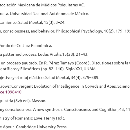
Asociación Mexicana de Médicos Psiquiatras AC.
 conducta. Universidad Nacional Autónoma de México.
rtamiento. Salud Mental, 15(3), 8–24.
in, consciousness, and behavior. Philosophical Psychology, 10(2), 179–19
). Fondo de Cultura Económica.
 a patterned process. Ludus Vitalis,15(28), 21–43.
s y un proceso pautado. En R. Pérez Tamayo (Coord.), Discusiones sobre la 
entíficos y Filosóficos (pp. 82–110). Siglo XXI, UNAM.
etivo y el reloj elástico. Salud Mental, 34(4), 379–389.
f Crows: Convergent Evolution of Intelligence in Corvids and Apes. Scienc
ence.1098410
quiatría (8vb ed.). Masson.
imary consciousness. A new synthesis. Consciousness and Cognition, 43, 1
istry of Romantic Love. Henry Holt.
e About. Cambridge University Press.