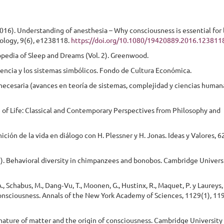
(2016). Understanding of anesthesia – Why consciousness is essential for 
ology, 9(6), e1238118.
https://doi.org/10.1080/19420889.2016.123811
lopedia of Sleep and Dreams (Vol. 2). Greenwood.
ciencia y los sistemas simbólicos. Fondo de Cultura Económica.
 necesaria (avances en teoría de sistemas, complejidad y ciencias human
ure of Life: Classical and Contemporary Perspectives from Philosophy and
nición de la vida en diálogo con H. Plessner y H. Jonas. Ideas y Valores, 6
002). Behavioral diversity in chimpanzees and bonobos. Cambridge Univers
., Schabus, M., Dang‐Vu, T., Moonen, G., Hustinx, R., Maquet, P. y Laureys, 
f Consciousness. Annals of the New York Academy of Sciences, 1129(1), 11
 nature of matter and the origin of consciousness. Cambridge University 