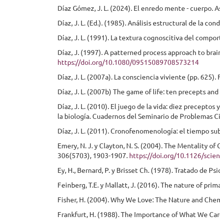
Díaz Gómez, J. L. (2024). El enredo mente - cuerpo. 
Díaz, J. L. (Ed.). (1985). Análisis estructural de la
Díaz, J. L. (1991). La textura cognoscitiva del compo
Díaz, J. (1997). A patterned process approach to bra
https://doi.org/10.1080/09515089708573214
Díaz, J. L. (2007a). La consciencia viviente (pp. 625
Díaz, J. L. (2007b) The game of life: ten precepts and
Díaz, J. L. (2010). El juego de la vida: diez precepto
la biología. Cuadernos del Seminario de Problemas Ci
Díaz, J. L. (2011). Cronofenomenología: el tiempo subj
Emery, N. J. y Clayton, N. S. (2004). The Mentality o
306(5703), 1903-1907.
https://doi.org/10.1126/sci
Ey, H., Bernard, P. y Brisset Ch. (1978). Tratado de Psi
Feinberg, T.E. y Mallatt, J. (2016). The nature of pr
Fisher, H. (2004). Why We Love: The Nature and Chem
Frankfurt, H. (1988). The Importance of What We Car