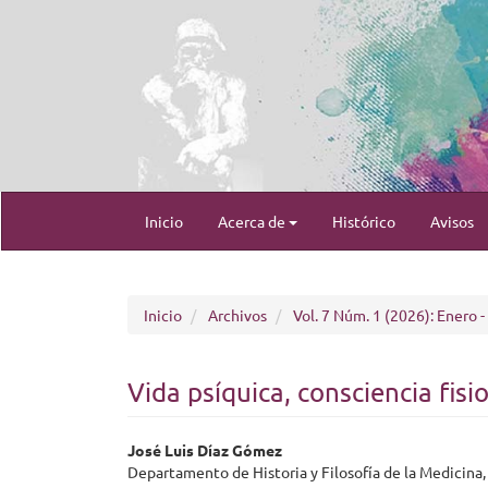
Navegación
Inicio
Acerca de
Histórico
Avisos
principal
Contenido
principal
Barra
lateral
Inicio
Archivos
Vol. 7 Núm. 1 (2026): Enero -
Vida psíquica, consciencia fisi
Contenido
José Luis Díaz Gómez
principal
Departamento de Historia y Filosofía de la Medicin