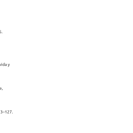
5.
vida y
e,
13–127.