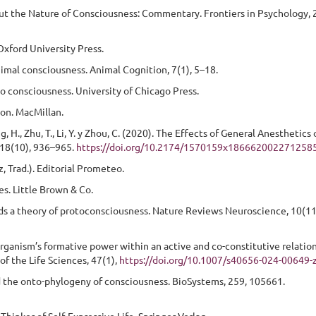
bout the Nature of Consciousness: Commentary. Frontiers in Psychology, 2
Oxford University Press.
animal consciousness. Animal Cognition, 7(1), 5–18.
to consciousness. University of Chicago Press.
ion. MacMillan.
ang, H., Zhu, T., Li, Y. y Zhou, C. (2020). The Effects of General Anesthetics
 18(10), 936–965.
https://doi.org/10.2174/1570159x186662002271258
, Trad.). Editorial Prometeo.
es. Little Brown & Co.
ds a theory of protoconsciousness. Nature Reviews Neuroscience, 10(11
 organism’s formative power within an active and co-constitutive relatio
f the Life Sciences, 47(1),
https://doi.org/10.1007/s40656-024-00649-
and the onto-phylogeny of consciousness. BioSystems, 259, 105661.