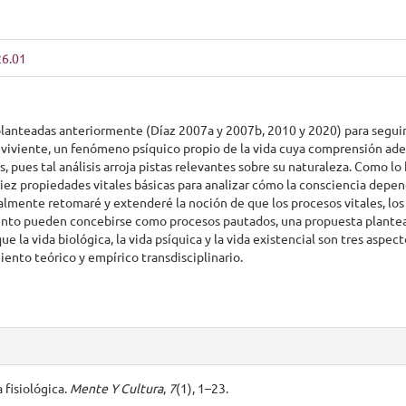
26.01
planteadas anteriormente (Díaz 2007a y 2007b, 2010 y 2020) para segui
 viviente, un fenómeno psíquico propio de la vida cuya comprensión ad
, pues tal análisis arroja pistas relevantes sobre su naturaleza. Como lo
diez propiedades vitales básicas para analizar cómo la consciencia depen
nalmente retomaré y extenderé la noción de que los procesos vitales, los
ento pueden concebirse como procesos pautados, una propuesta plante
 la vida biológica, la vida psíquica y la vida existencial son tres aspec
ento teórico y empírico transdisciplinario.
 fisiológica.
Mente Y Cultura
,
7
(1), 1–23.