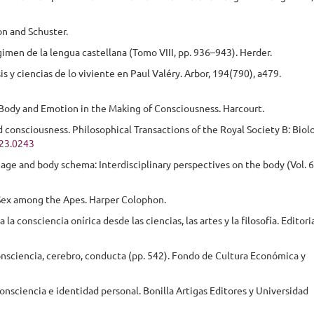
mon and Schuster.
gimen de la lengua castellana (Tomo VIII, pp. 936–943). Herder.
s y ciencias de lo viviente en Paul Valéry. Arbor, 194(790), a479.
 Body and Emotion in the Making of Consciousness. Harcourt.
d consciousness. Philosophical Transactions of the Royal Society B: Biol
023.0243
image and body schema: Interdisciplinary perspectives on the body (Vol. 6
 Sex among the Apes. Harper Colophon.
la consciencia onírica desde las ciencias, las artes y la filosofía. Editori
onsciencia, cerebro, conducta (pp. 542). Fondo de Cultura Económica y
consciencia e identidad personal. Bonilla Artigas Editores y Universidad