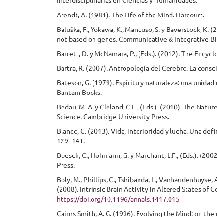
Interdisciplinarias en Ciencias y Humanidades.
Arendt, A. (1981). The Life of the Mind. Harcourt.
Baluška, F., Yokawa, K., Mancuso, S. y Baverstock, K. 
not based on genes. Communicative & Integrative Bi
Barrett, D. y McNamara, P., (Eds.). (2012). The Encyc
Bartra, R. (2007). Antropología del Cerebro. La cons
Bateson, G. (1979). Espíritu y naturaleza: una unidad
Bantam Books.
Bedau, M. A. y Cleland, C.E., (Eds.). (2010). The Nat
Science. Cambridge University Press.
Blanco, C. (2013). Vida, interioridad y lucha. Una defi
129–141.
Boesch, C., Hohmann, G. y Marchant, L.F., (Eds.). (2
Press.
Boly, M., Phillips, C., Tshibanda, L., Vanhaudenhuyse, A
(2008). Intrinsic Brain Activity in Altered States o
https://doi.org/10.1196/annals.1417.015
Cairns-Smith, A. G. (1996). Evolving the Mind: on the