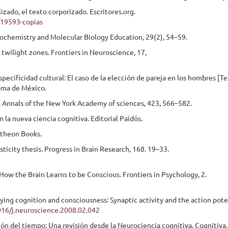
zado, el texto corporizado. Escritores.org.
/19593-copias
 Biochemistry and Molecular Biology Education, 29(2), 54–59.
 twilight zones. Frontiers in Neuroscience, 17,
pecificidad cultural: El caso de la elección de pareja en los hombres [Te
oma de México.
ck. Annals of the New York Academy of sciences, 423, 566–582.
n la nueva ciencia cognitiva. Editorial Paidós.
antheon Books.
sticity thesis. Progress in Brain Research, 168. 19–33.
 How the Brain Learns to be Conscious. Frontiers in Psychology, 2.
ing cognition and consciousness: Synaptic activity and the action pote
1016/j.neuroscience.2008.02.042
ción del tiempo: Una revisión desde la Neurociencia cognitiva. Cognitiva,