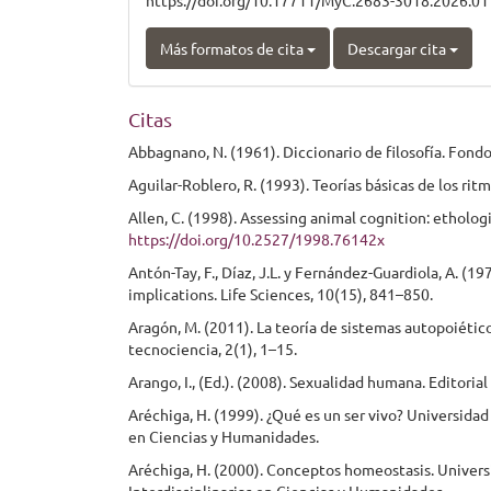
https://doi.org/10.17711/MyC.2683-3018.2026.01
Más formatos de cita
Descargar cita
Citas
Abbagnano, N. (1961). Diccionario de filosofía. Fond
Aguilar-Roblero, R. (1993). Teorías básicas de los rit
Allen, C. (1998). Assessing animal cognition: etholog
https://doi.org/10.2527/1998.76142x
Antón-Tay, F., Díaz, J.L. y Fernández-Guardiola, A. (
implications. Life Sciences, 10(15), 841–850.
Aragón, M. (2011). La teoría de sistemas autopoiético
tecnociencia, 2(1), 1–15.
Arango, I., (Ed.). (2008). Sexualidad humana. Editori
Aréchiga, H. (1999). ¿Qué es un ser vivo? Universida
en Ciencias y Humanidades.
Aréchiga, H. (2000). Conceptos homeostasis. Univer