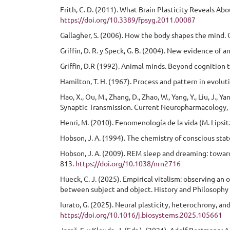
Frith, C. D. (2011). What Brain Plasticity Reveals A
https://doi.org/10.3389/fpsyg.2011.00087
Gallagher, S. (2006). How the body shapes the mind. 
Griffin, D. R. y Speck, G. B. (2004). New evidence of 
Griffin, D.R (1992). Animal minds. Beyond cognition 
Hamilton, T. H. (1967). Process and pattern in evolut
Hao, X., Ou, M., Zhang, D., Zhao, W., Yang, Y., Liu, J., Y
Synaptic Transmission. Current Neuropharmacology,
Henri, M. (2010). Fenomenología de la vida (M. Lipsitz
Hobson, J. A. (1994). The chemistry of conscious stat
Hobson, J. A. (2009). REM sleep and dreaming: towar
813.
https://doi.org/10.1038/nrn2716
Hueck, C. J. (2025). Empirical vitalism: observing an
between subject and object. History and Philosophy o
Iurato, G. (2025). Neural plasticity, heterochrony, 
https://doi.org/10.1016/j.biosystems.2025.105661