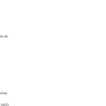
sis de
ntial.
 18(2),