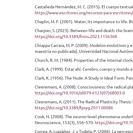
Castañeda Hernández, M. C. (2015). El cuerpo textuali
https://www.escritores.org/recursos-para-escritores
Chaplin, M. F. (2001). Water; its importance to life.
Charpier, S. (2023). Between life and death: the brain
https://doi.org/10.3389/fnins.2023.1156368
Chiappa Carrara, M. P. (2009). Modelos evolutivos y es
maestría no publicada]. Universidad Nacional Autón
Church, R. M. (1984). Properties of the internal clo
Clark, A. (1999). Estar ahí. Cerebro, cuerpo y mundo e
Clark, K. (1956). The Nude: A Study in Ideal Form. P
Cleeremans, A. (2008). Consciousness: the radical pla
https://doi.org/10.1016/s0079-6123(07)68003-0
Cleeremans, A. (2011). The Radical Plasticity Thesis:
https://doi.org/10.3389/fpsyg.2011.00086
Cook, N. (2008). The neuron-level phenomena underly
Neuroscience, 153(3), 556–570.
https://doi.org/10.
Correa, A, Lupiáñez, J. y Tudela, P. (2006). La percep