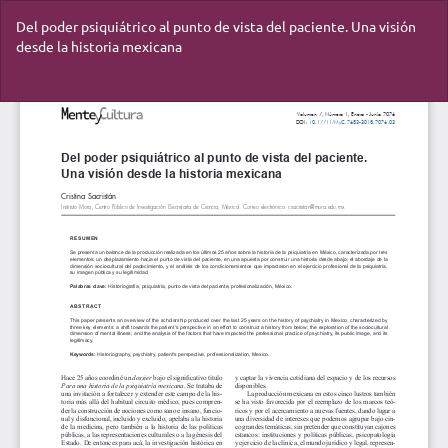
Volver
Del poder psiquiátrico al punto de vista del paciente. Una visión
a
desde la historia mexicana
los
detalles
del
De
De
artículo
P