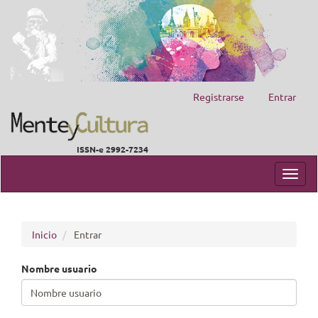
Registrarse
Entrar
ISSN-e 2992-7234
Navegación
principal
Toggl
Contenido
navig
principal
Barra
lateral
Inicio
Entrar
Nombre usuario