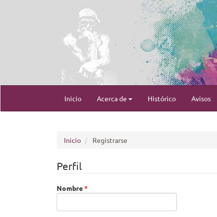
Navegación
Inicio
Acerca de
Histórico
Avisos
principal
Contenido
principal
Barra
lateral
Inicio
Registrarse
Perfil
Obligatorio
Nombre
*