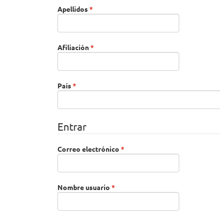
Obligatorio
Apellidos
*
Obligatorio
Afiliación
*
Obligatorio
País
*
Entrar
Obligatorio
Correo electrónico
*
Obligatorio
Nombre usuario
*