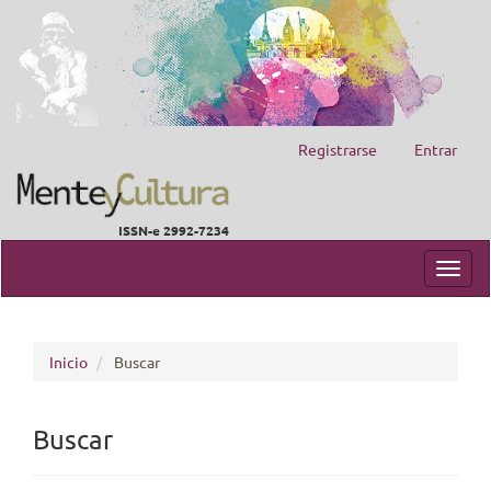
Registrarse
Entrar
ISSN-e 2992-7234
Navegación
principal
Toggl
Contenido
navig
principal
Barra
lateral
Inicio
Buscar
Buscar