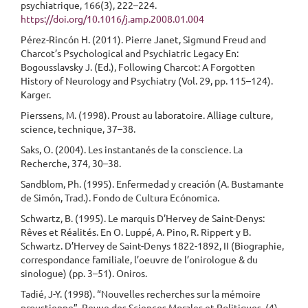
psychiatrique, 166(3), 222–224.
https://doi.org/10.1016/j.amp.2008.01.004
Pérez-Rincón H. (2011). Pierre Janet, Sigmund Freud and
Charcot’s Psychological and Psychiatric Legacy En:
Bogousslavsky J. (Ed.), Following Charcot: A Forgotten
History of Neurology and Psychiatry (Vol. 29, pp. 115–124).
Karger.
Pierssens, M. (1998). Proust au laboratoire. Alliage culture,
science, technique, 37–38.
Saks, O. (2004). Les instantanés de la conscience. La
Recherche, 374, 30–38.
Sandblom, Ph. (1995). Enfermedad y creación (A. Bustamante
de Simón, Trad.). Fondo de Cultura Ecónomica.
Schwartz, B. (1995). Le marquis D’Hervey de Saint-Denys:
Rêves et Réalités. En O. Luppé, A. Pino, R. Rippert y B.
Schwartz. D’Hervey de Saint-Denys 1822-1892, II (Biographie,
correspondance familiale, l’oeuvre de l’onirologue & du
sinologue) (pp. 3–51). Oniros.
Tadié, J-Y. (1998). “Nouvelles recherches sur la mémoire
proustienne”. Revue des Sciences Morales et Politiques, (4),