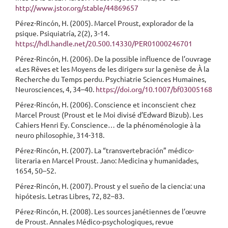
http://www.jstor.org/stable/44869657
Pérez-Rincón, H. (2005). Marcel Proust, explorador de la
psique. Psiquiatría, 2(2), 3-14.
https://hdl.handle.net/20.500.14330/PER01000246701
Pérez-Rincón, H. (2006). De la possible influence de l’ouvrage
«Les Rêves et les Moyens de les diriger» sur la genèse de À la
Recherche du Temps perdu. Psychiatrie Sciences Humaines,
Neurosciences, 4, 34–40.
https://doi.org/10.1007/bf03005168
Pérez-Rincón, H. (2006). Conscience et inconscient chez
Marcel Proust (Proust et le Moi divisé d’Edward Bizub). Les
Cahiers Henri Ey. Conscience… de la phénoménologie à la
neuro philosophie, 314-318.
Pérez-Rincón, H. (2007). La “transvertebración” médico-
literaria en Marcel Proust. Jano: Medicina y humanidades,
1654, 50–52.
Pérez-Rincón, H. (2007). Proust y el sueño de la ciencia: una
hipótesis. Letras Libres, 72, 82–83.
Pérez-Rincón, H. (2008). Les sources janétiennes de l’œuvre
de Proust. Annales Médico-psychologiques, revue