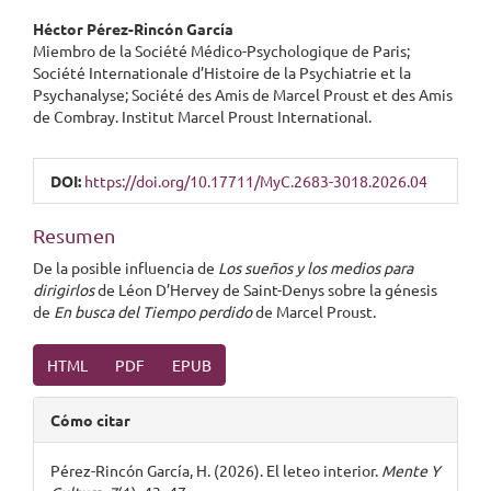
Contenido
Héctor Pérez-Rincón García
principal
Miembro de la Société Médico-Psychologique de Paris;
del
Société Internationale d’Histoire de la Psychiatrie et la
artículo
Psychanalyse; Société des Amis de Marcel Proust et des Amis
de Combray. Institut Marcel Proust International.
DOI:
https://doi.org/10.17711/MyC.2683-3018.2026.04
Resumen
De la posible influencia de
Los sueños y los medios para
dirigirlos
de Léon D’Hervey de Saint-Denys sobre la génesis
de
En busca del Tiempo perdido
de Marcel Proust.
HTML
PDF
EPUB
Detalles
Cómo citar
del
artículo
Pérez-Rincón García, H. (2026). El leteo interior.
Mente Y