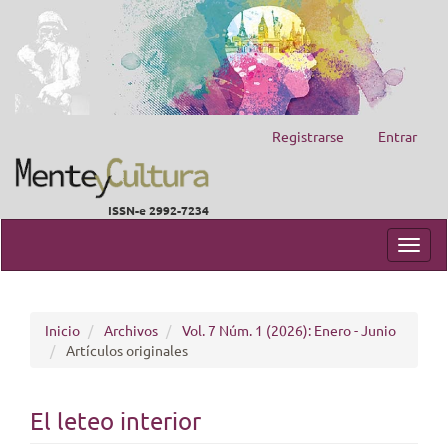
Registrarse
Entrar
ISSN-e 2992-7234
Navegación
principal
Toggl
Contenido
navig
principal
Barra
lateral
Inicio
Archivos
Vol. 7 Núm. 1 (2026): Enero - Junio
Artículos originales
El leteo interior