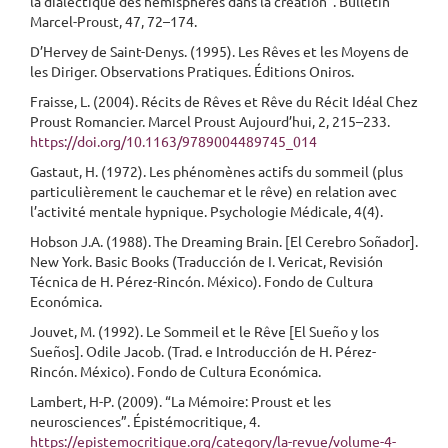
la dialectique des hémisphères dans la création”. Bulletin
Marcel-Proust, 47, 72–174.
D’Hervey de Saint-Denys. (1995). Les Rêves et les Moyens de
les Diriger. Observations Pratiques. Éditions Oniros.
Fraisse, L. (2004). Récits de Rêves et Rêve du Récit Idéal Chez
Proust Romancier. Marcel Proust Aujourd’hui, 2, 215–233.
https://doi.org/10.1163/9789004489745_014
Gastaut, H. (1972). Les phénomènes actifs du sommeil (plus
particulièrement le cauchemar et le rêve) en relation avec
l’activité mentale hypnique. Psychologie Médicale, 4(4).
Hobson J.A. (1988). The Dreaming Brain. [El Cerebro Soñador].
New York. Basic Books (Traducción de I. Vericat, Revisión
Técnica de H. Pérez-Rincón. México). Fondo de Cultura
Económica.
Jouvet, M. (1992). Le Sommeil et le Rêve [El Sueño y los
Sueños]. Odile Jacob. (Trad. e Introducción de H. Pérez-
Rincón. México). Fondo de Cultura Económica.
Lambert, H-P. (2009). “La Mémoire: Proust et les
neurosciences”. Épistémocritique, 4.
https://epistemocritique.org/category/la-revue/volume-4-