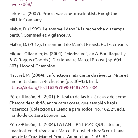
hiver-2009/
Lehrer, J. (2007). Proust was a neuroscientist. Houghton
Mifflin Company.
Mabin, D. (1999). Le sommeil dans “A la recherche du temps
perdu”. Sommeil et Vigilance, 9.
Mabin, D. (2012). Le sommeil de Marcel Proust. PUF-écrivains.
Miguet-Ollagnier, M. (2004). “Médecine”, en A. Bouillaguet y
B. G. Rogers (Coords.), Dictionnaire Marcel Proust (pp. 604–
607). Honoré Champion.
Naturel, M. (2004). La fonction matricielle du rêve. En Mille et
une nuits dans La Recherche (pp. 30–43). Brill.
https://doi.org/10.1163/9789004489745_004
Pérez-Rincón, H. (2001). El teatro de las histéricas y de cómo
Charcot descubrió, entre otras cosas, que también había
histéricos (Colección La Ciencia para Todos, No. 162, 2ª. ed.).
Fondo de Cultura Económica.
Pérez-Rincón, H. (2004). LA LANTERNE MAGIQUE: Illusion,
imagination et rêve chez Marcel Proust et chez Sœur Juana
Inès de la Cruz. Marcel Proust Aujourd’hui, 2, 65–82.