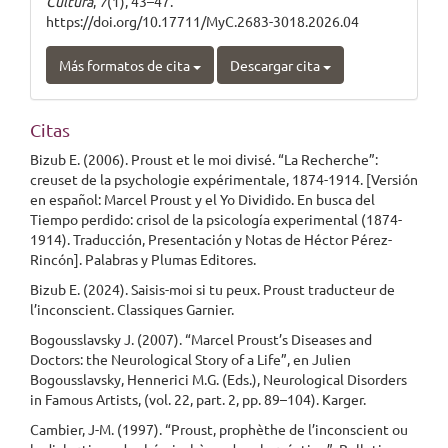
Cultura
,
7
(1), 43–47.
https://doi.org/10.17711/MyC.2683-3018.2026.04
Más formatos de cita
Descargar cita
Citas
Bizub E. (2006). Proust et le moi divisé. “La Recherche”:
creuset de la psychologie expérimentale, 1874-1914. [Versión
en español: Marcel Proust y el Yo Dividido. En busca del
Tiempo perdido: crisol de la psicología experimental (1874-
1914). Traducción, Presentación y Notas de Héctor Pérez-
Rincón]. Palabras y Plumas Editores.
Bizub E. (2024). Saisis-moi si tu peux. Proust traducteur de
l’inconscient. Classiques Garnier.
Bogousslavsky J. (2007). “Marcel Proust’s Diseases and
Doctors: the Neurological Story of a Life”, en Julien
Bogousslavsky, Hennerici M.G. (Eds.), Neurological Disorders
in Famous Artists, (vol. 22, part. 2, pp. 89–104). Karger.
Cambier, J-M. (1997). “Proust, prophèthe de l’inconscient ou