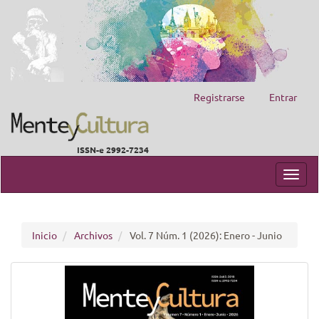
Registrarse
Entrar
ISSN-e 2992-7234
Navegación
principal
Toggl
Contenido
navig
principal
Barra
lateral
Inicio
Archivos
Vol. 7 Núm. 1 (2026): Enero - Junio