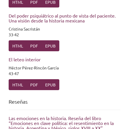
HTML
PDF
EPUB
Del poder psiquiátrico al punto de vista del paciente.
Una visión desde la historia mexicana
Cristina Sacristán
33-42
HTML
PDF
EPUB
El leteo interior
Héctor Pérez-Rincón García
43-47
HTML
PDF
EPUB
Reseñas
Las emociones en la historia. Reseña del libro
“Emociones en clave política: el resentimiento en la
historia. Argentina y México, siglos XVIII a XX”